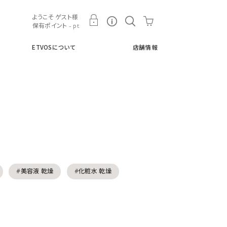
ト
ETVOSについて
店舗情報
ようこそ ゲスト様
保有ポイント - pt
ETVOSについて
店舗情報
#美容液 乾燥
#化粧水 乾燥