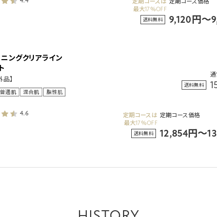
4.4
定期コースは
定期コース価格
最大17％OFF
9,120円～
送料無料
トニングクリアライン
ト
通
外品】
1
送料無料
4.6
定期コースは
定期コース価格
最大17％OFF
12,854円～1
送料無料
HISTORY