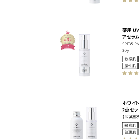
薬用 U
アセラ
SPF35 
30g
ホワイ
2点セッ
【医薬部