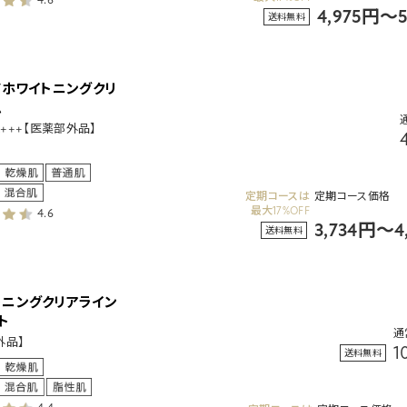
4,975円～
送料無料
Vホワイトニングクリ
ム
PA+++【医薬部外品】
定期コースは
定期コース価格
最大17%OFF
4.6
3,734円～4
送料無料
トニングクリアライン
ト
通
外品】
1
送料無料