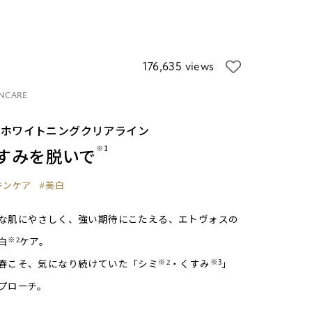
176,635 views
NCARE
生ホワイトニングクリアライン
※1
すみを脱いで
キンケア
#美白
な肌にやさしく、強い期待にこたえる、エトヴォスの
※2
白
ケア。
※2
※3
春こそ、気になり続けていた「シミ
・くすみ
」
プローチ。