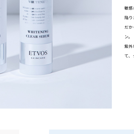
敏感
陥り
だか
ン。
紫外
て、