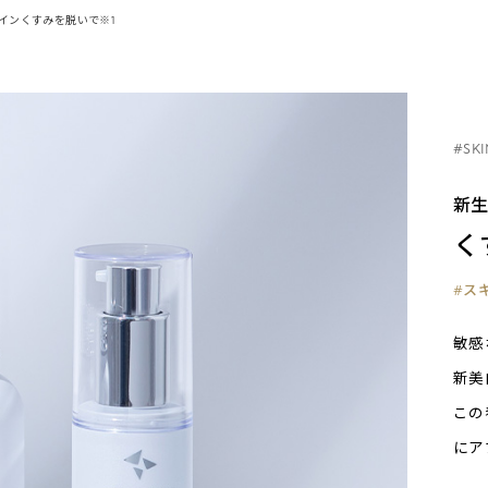
インくすみを脱いで※1
#SKI
新
く
#ス
敏感
新美
この
にア