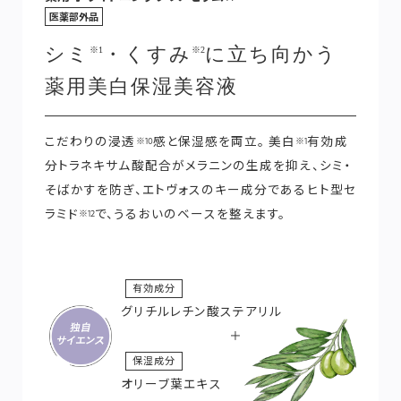
医薬部外品
シミ
・くすみ
に立ち向かう
※1
※2
薬用美白保湿美容液
こだわりの浸透
感と保湿感を両立。 美白
有効成
※10
※1
分トラネキサム酸配合がメラニンの生成を抑え、シミ・
そばかすを防ぎ、エトヴォスのキー成分であるヒト型セ
ラミド
で、うるおいのベースを整えます。
※12
有効成分
グリチルレチン酸ステアリル
＋
保湿成分
オリーブ葉エキス