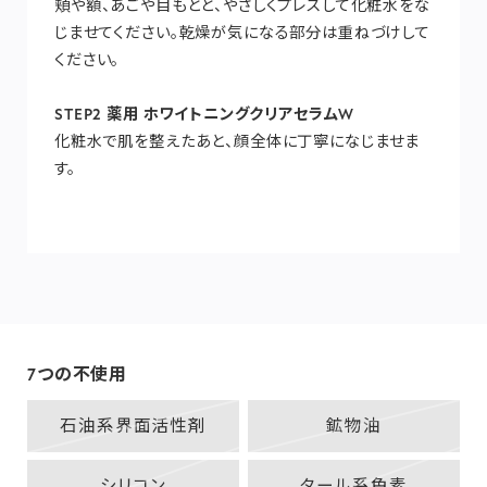
頬や額、あごや目もとと、やさしくプレスして化粧水をな
じませてください。乾燥が気になる部分は重ねづけして
ください。
STEP2 薬用 ホワイトニングクリアセラムW
化粧水で肌を整えたあと、顔全体に丁寧になじませま
す。
7つの不使用
石油系界面活性剤
鉱物油
シリコン
タール系色素