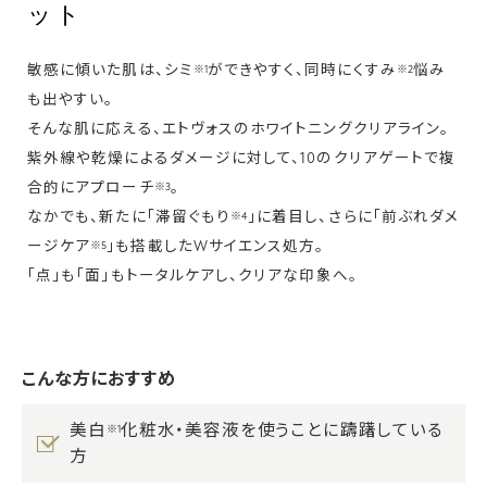
ット
敏感に傾いた肌は、シミ
ができやすく、同時にくすみ
悩み
※1
※2
も出やすい。
そんな肌に応える、エトヴォスのホワイトニングクリアライン。
紫外線や乾燥によるダメージに対して、10のクリアゲートで複
合的にアプローチ
。
※3
なかでも、新たに「滞留ぐもり
」に着目し、さらに「前ぶれダメ
※4
ージケア
」も搭載したWサイエンス処方。
※5
「点」も「面」もトータルケアし、クリアな印象へ。
こんな方におすすめ
美白
化粧水・美容液を使うことに躊躇している
※1
方