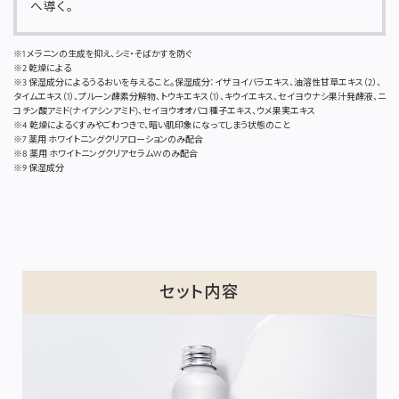
へ導く。
※1 メラニンの生成を抑え、シミ・そばかすを防ぐ
※2 乾燥による
※3 保湿成分によるうるおいを与えること。保湿成分：イザヨイバラエキス、油溶性甘草エキス（2）、
タイムエキス（1）、プルーン酵素分解物、トウキエキス（1）、キウイエキス、セイヨウナシ果汁発酵液、ニ
コチン酸アミド(ナイアシンアミド)、セイヨウオオバコ種子エキス、ウメ果実エキス
※4 乾燥によるくすみやごわつきで、暗い肌印象になってしまう状態のこと
※7 薬用 ホワイトニングクリアローションのみ配合
※8 薬用 ホワイトニングクリアセラムWのみ配合
※9 保湿成分
セット内容