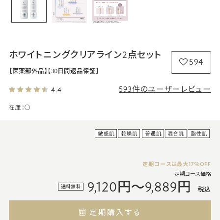
ホワイトニングクリアライン2点セット
594
【医薬部外品】
【30日間返品保証】
593件のユーザーレビュー
4.4
在庫：
○
定期コースは最大17％OFF
定期コース価格
9,120円～9,889円
送料無料
税込
定期購入する