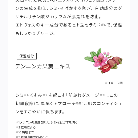
美白
有効成分3-O-エチルアスコルビン酸が、メラニ
※1
ンの生成を抑え、シミ・そばかすを防ぎ、 有効成分のグ
リチルリチン酸ジカリウムが肌荒れを防止。
エトヴォスのキー成分であるヒト型セラミド
で、保湿
※12
もしっかりチャージ。
保湿成分
テンニンカ果実エキス
※イメージ図
シミ
・くすみ
を起こす「前ぶれダメージ
」。この
※1
※2
※11
初期段階に、素早くアプローチ
し、肌のコンディショ
※13
ンをすこやかに保ちます。
※1 メラニンの生成を抑え、シミ・そばかすを防ぐ
※2 乾燥による
※10 角層まで
※11 乾燥や肌荒れのこと