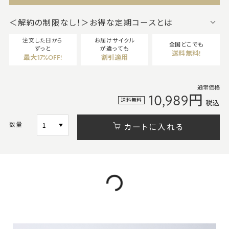
＜解約の制限なし！＞お得な定期コースとは
注文した日から
お届けサイクル
全国どこでも
ずっと
が違っても
送料無料!
最大17%OFF!
割引適用
通常価格
10,989円
送料無料
税込
数量
カートに入れる