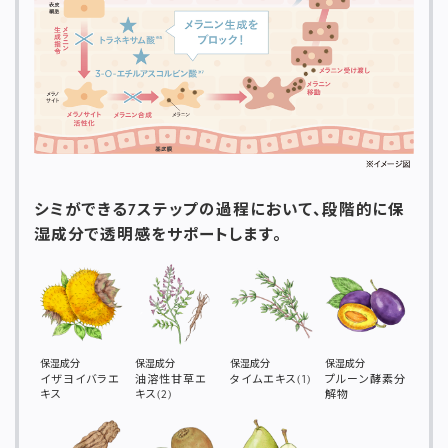
シミができる7ステップの過程において、段階的に保
湿成分で透明感をサポートします。
保湿成分
保湿成分
保湿成分
保湿成分
イザヨイバラエ
油溶性甘草エ
タイムエキス(1)
プルーン酵素分
キス
キス(2)
解物