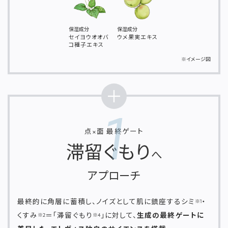
保湿成分
保湿成分
セイヨウオオバ
ウメ果実エキス
コ種子エキス
※イメージ図
＋
1
点×面 最終ゲート
滞留ぐもり
へ
アプローチ
最終的に角層に蓄積し、ノイズとして肌に鎮座するシミ
・
※1
くすみ
＝「滞留ぐもり
」に対して、
生成の最終ゲートに
※2
※4