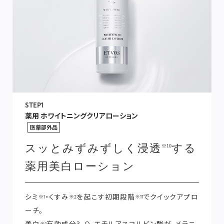
STEP1
薬用 ホワイトニングクリアローション
医薬部外品
スッとみずみずしく浸透
する
※10
薬用美白ローション
シミ
・くすみ
を起こす初期段階
でクイックアプロ
※1
※2
※11
ーチ。