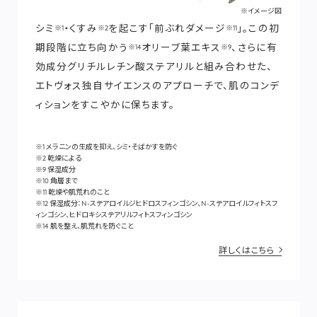
※イメージ図
シミ
・くすみ
を起こす「前ぶれダメージ
」。この初
※1
※2
※11
期段階に立ち向かう
オリーブ葉エキス
、さらに有
※14
※9
効成分グリチルレチン酸ステアリルと組み合わせた、
エトヴォス独自サイエンスのアプローチで、肌のコンデ
ィションをすこやかに保ちます。
※1 メラニンの生成を抑え、シミ・そばかすを防ぐ
※2 乾燥による
※9 保湿成分
※10 角層まで
※11 乾燥や肌荒れのこと
※12 保湿成分：N-ステアロイルジヒドロスフィンゴシン、N-ステアロイルフィトスフ
ィンゴシン、ヒドロキシステアリルフィトスフィンゴシン
※14 肌を整え、肌荒れを防ぐこと
詳しくはこちら