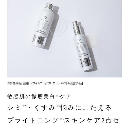
※対象商品：薬用 ホワイトニングクリアセラムW【医薬部外品】
敏感肌の徹底美白
ケア
※1
シミ
・くすみ
悩みにこたえる
※1
※2
ブライトニング
スキンケア2点セ
※1