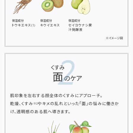
保湿成分
保湿成分
保湿成分
トウキエキス(1)
キウイエキス
セイヨウナシ果
汁発酵液
※イメージ図
2
くすみ
面
のケア
肌印象を左右する顔全体のくすみにアプローチ。
乾燥、くすみ
やキメの乱れといった「面」の悩みに働きか
※2
け、透明感のある肌へ導きます。