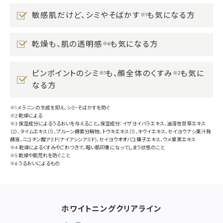
敏感肌だけど、シミやそばかす
も気になる方
※1
乾燥も、肌の透明感
も気になる方
※6
ピンポイントのシミ
も、顔全体のくすみ
も気に
※1
※2
なる方
※1 メラニンの生成を抑え、シミ・そばかすを防ぐ
※2 乾燥による
※3 保湿成分によるうるおいを与えること。保湿成分：イザヨイバラエキス、油溶性甘草エキス
（2）、タイムエキス（1）、プルーン酵素分解物、トウキエキス（1）、キウイエキス、セイヨウナシ果汁発
酵液、ニコチン酸アミド(ナイアシンアミド)、セイヨウオオバコ種子エキス、ウメ果実エキス
※4 乾燥によるくすみやごわつきで、暗い肌印象になってしまう状態のこと
※5 乾燥や肌荒れを防ぐこと
※6 うるおいによるもの
ホワイトニングクリアライン