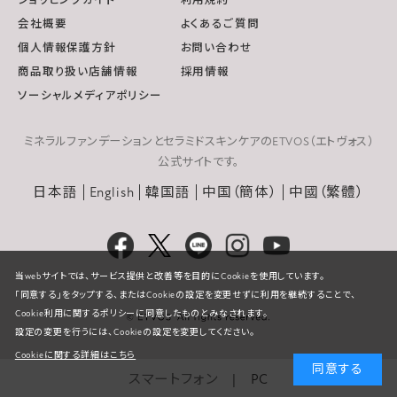
ショッピングガイド
利用規約
会社概要
よくあるご質問
個人情報保護方針
お問い合わせ
商品取り扱い店舗情報
採用情報
ソーシャルメディアポリシー
ミネラルファンデーションとセラミドスキンケアのETVOS（エトヴォス）
公式サイトです。
日本語
English
韓国語
中国（簡体）
中國（繁體）
当webサイトでは、サービス提供と改善等を目的にCookieを使用しています。
「同意する」をタップする、またはCookieの設定を変更せずに利用を継続することで、
Cookie利用に関するポリシーに同意したものとみなされます。
設定の変更を行うには、Cookieの設定を変更してください。
Cookieに関する詳細はこちら
同意する
スマートフォン
PC