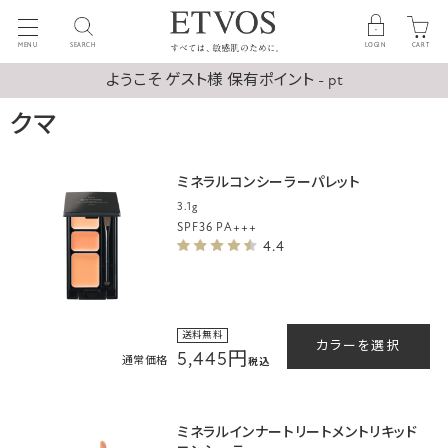
MENU
SEARCH
LOGIN
CART
ようこそ ゲスト様 保有ポイント - pt
クマ
ミネラルコンシーラーパレット
3.1g
SPF36 PA+++
4.4
送料無料
カラーを選択
5,445円
通常価格
税込
ミネラルインナートリートメントリキッド