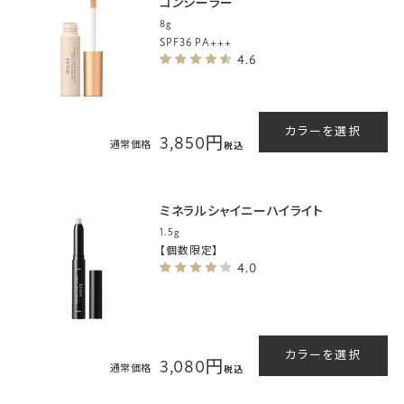
コンシーラー
8g
SPF36 PA+++
4.6
カラーを選択
3,850円
通常価格
税込
ミネラルシャイニーハイライト
1.5g
【個数限定】
4.0
カラーを選択
3,080円
通常価格
税込