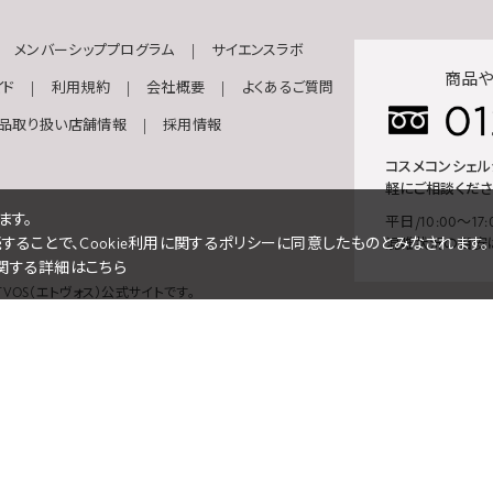
メンバーシッププログラム
サイエンスラボ
商品や
イド
利用規約
会社概要
よくあるご質問
品取り扱い店舗情報
採用情報
コスメコンシェ
軽にご相談くださ
ます。
平日/10:00～17:
続することで、Cookie利用に関するポリシーに同意したものとみなされます。
混雑状況の目安
eに関する詳細はこちら
VOS（エトヴォス）公式サイトです。
日本語
English
韓国語
中国（簡体）
中國（繁體）