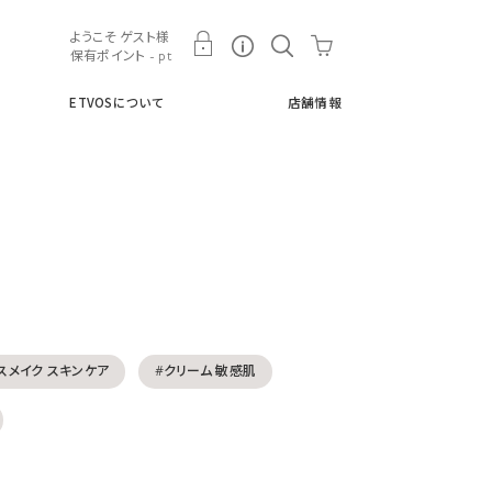
ト
ETVOSについて
店舗情報
ようこそ ゲスト様
保有ポイント - pt
ETVOSについて
店舗情報
スメイク スキンケア
#クリーム 敏感肌