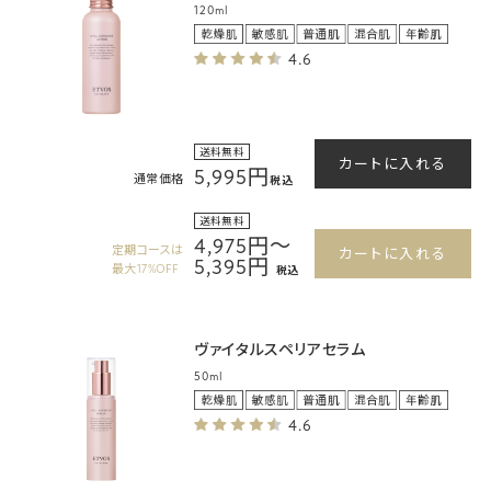
120ml
4.6
送料無料
カートに入れる
5,995円
通常価格
税込
送料無料
4,975円～
定期コースは
カートに入れる
5,395円
最大17%OFF
税込
ヴァイタルスペリアセラム
50ml
4.6