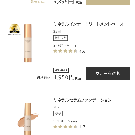
5,395円
最大17%OFF
税込
ミネラルインナートリートメントベース
25ml
SPF31 PA+++
4.6
送料無料
カラーを選択
4,950円
通常価格
税込
ミネラルセラムファンデーション
20g
SPF30 PA+++
4.7