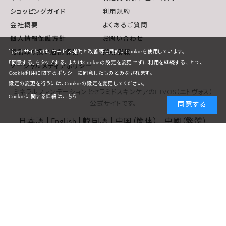
ショッピングガイド
利用規約
会社概要
よくあるご質問
個人情報保護方針
お問い合わせ
商品取り扱い店舗情報
採用情報
当webサイトでは、サービス提供と改善等を目的にCookieを使用しています。
「同意する」をタップする、またはCookieの設定を変更せずに利用を継続することで、
ソーシャルメディアポリシー
Cookie利用に関するポリシーに同意したものとみなされます。
設定の変更を行うには、Cookieの設定を変更してください。
ミネラルファンデーションとセラミドスキンケアのETVOS（エトヴォス）
Cookieに関する詳細はこちら
公式サイトです。
同意する
日本語
English
韓国語
中国（簡体）
中國（繁體）