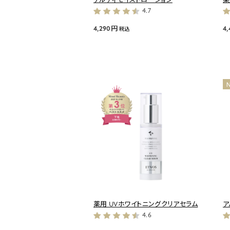
4.7
4,290円
4
税込
薬用 UVホワイトニングクリアセラム
ア
4.6