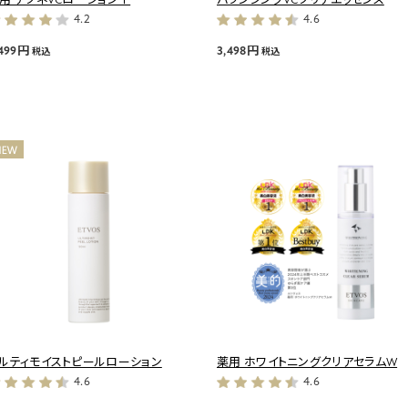
4.2
4.6
,499円
3,498円
税込
税込
ルティモイストピールローション
薬用 ホワイトニングクリアセラムW
4.6
4.6