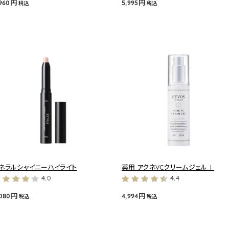
,960円
5,995円
税込
税込
ネラルシャイニーハイライト
薬用 アクネVCクリームジェルⅠ
4.0
4.4
,080円
4,994円
税込
税込