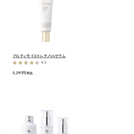
アルティモイストレチノVAセラム
4.5
5,291円
税込