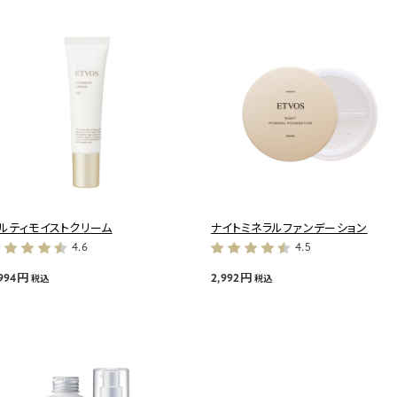
ルティモイストクリーム
ナイトミネラルファンデーション
4.6
4.5
,994円
2,992円
税込
税込