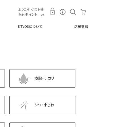
ト
ETVOSについて
店舗情報
ようこそ ゲスト様
保有ポイント - pt
ETVOSについて
店舗情報
皮脂・テカリ
シワ・小じわ