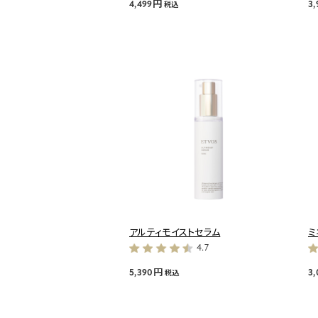
4,499円
3
税込
アルティモイストセラム
ミ
4.7
5,390円
3
税込