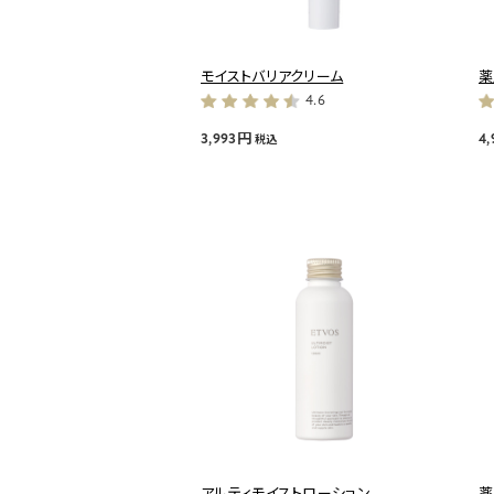
モイストバリアクリーム
薬
4.6
3,993円
4
税込
アルティモイストローション
薬