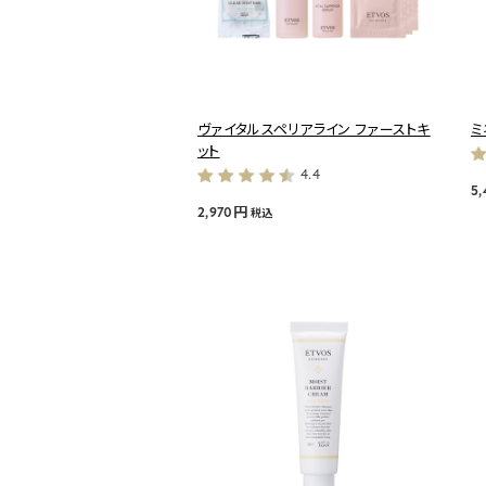
ヴァイタルスペリアライン ファーストキ
ミ
ット
4.4
5
2,970円
税込