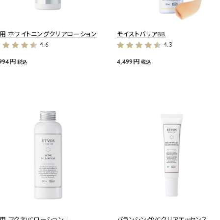
用 ホワイトニングクリアローション
モイストバリアBB
4.6
4.3
,994円
4,499円
税込
税込
用 アクネVCローションⅠ
バランシングVCクリアエッセンス