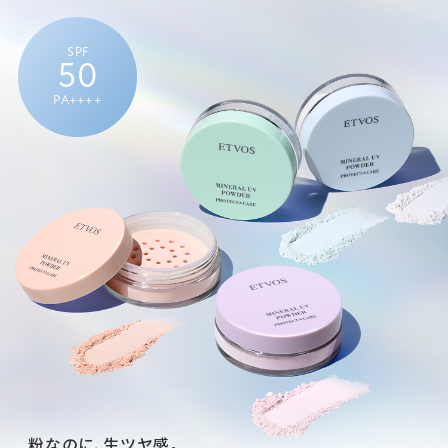
SPF
50
PA++++
粉なのに、生ツヤ感。