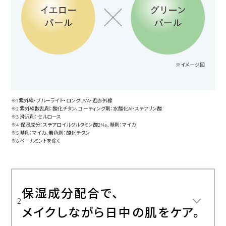
※イメージ図
※1 紫外線・ブルーライト・ロングUVA・近赤外線
※2 紫外線散乱剤：酸化チタン、コーティング剤：水酸化Al・ステアリン酸
※3 滑沢剤：セルロース
※4 保湿成分：ステアロイルグルタミン酸2Na、基剤：マイカ
※5 基剤：マイカ、着色剤：酸化チタン
※6 ペールミントを除く
保湿成分配合で、
2
メイクしながら日中の肌をケア。