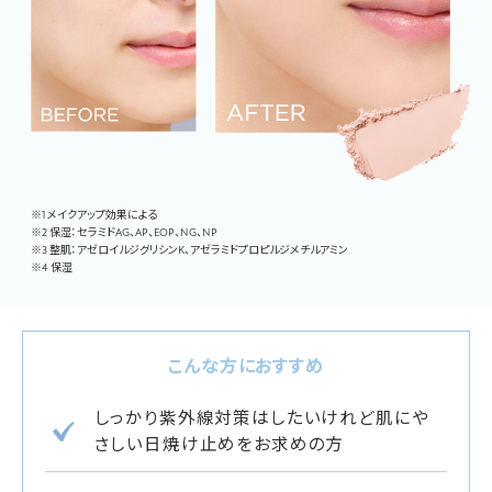
※1 メイクアップ効果による
※2 保湿：セラミドAG、AP、EOP、NG、NP
※3 整肌：アゼロイルジグリシンK、アゼラミドプロピルジメチルアミン
※4 保湿
こんな方におすすめ
しっかり紫外線対策はしたいけれど肌にや
さしい日焼け止めをお求めの方