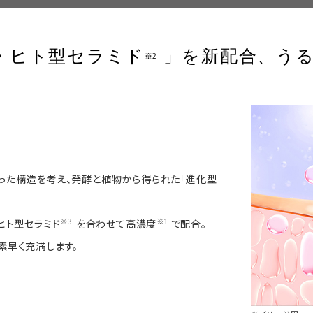
・ヒト型セラミド
」を新配合、う
※2
った構造を考え、発酵と植物から得られた「進化型
※3
※1
ヒト型セラミド
を合わせて高濃度
で配合。
素早く充満します。