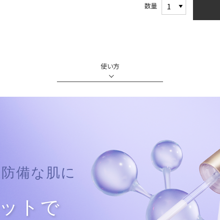
数量
使い方
無防備な肌に
ットで