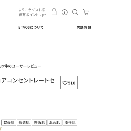
ト
ETVOSについて
店舗情報
ようこそ ゲスト様
保有ポイント - pt
ETVOSについて
店舗情報
439件のユーザーレビュー
コアコンセントレートセ
510
F