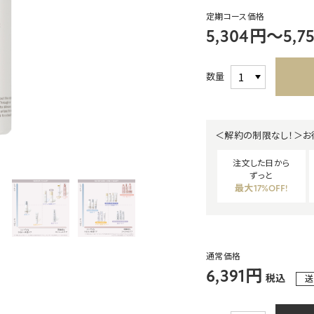
定期コース価格
5,304円～5,7
数量
＜解約の制限なし！＞お
注文した日から
ずっと
最大17%OFF!
通常価格
6,391円
税込
送