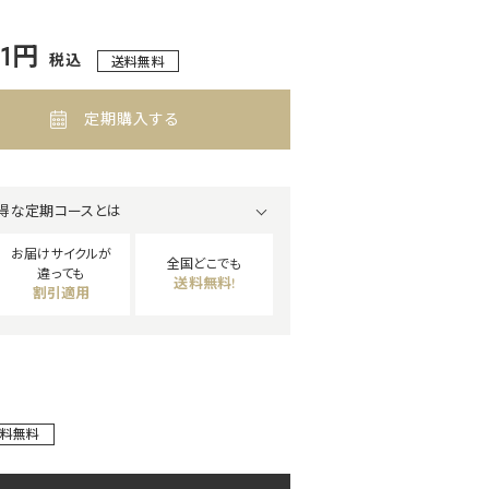
51円
税込
送料無料
定期購入する
得な定期コースとは
お届けサイクルが
全国どこでも
違っても
送料無料!
割引適用
料無料