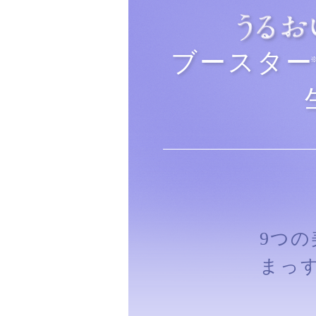
ブースター
9つ
まっ