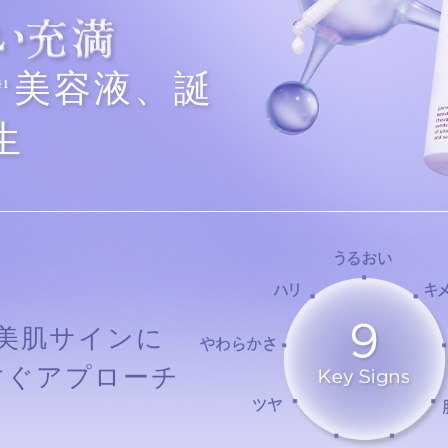
美容液、誕
※1
生
の美肌サインに
すぐアプローチ