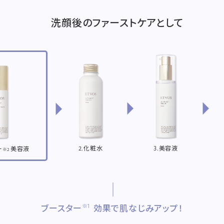
洗顔後のファーストケアとして
2.化粧水
3.美容液
ー
美容液
※2
※1
ブースター
効果で肌なじみアップ！