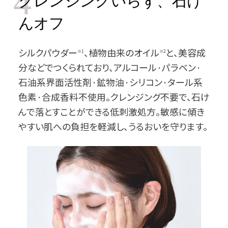
4
クレンジングいらず、石け
んオフ
シルクパウダー
、植物由来のオイル
と、美容成
※1
※2
分などでつくられており、アルコール·パラベン·
石油系界面活性剤·鉱物油·シリコン·タール系
色素·合成香料不使用。クレンジング不要で、石け
んで落とすことができる低刺激処方。敏感に傾き
やすい肌への負担を軽減し、うるおいを守ります。