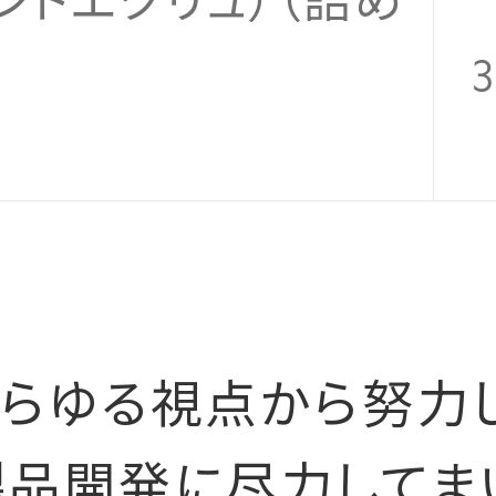
ントエクリュ）（詰め
3
らゆる視点から努力し
品開発に尽力してま