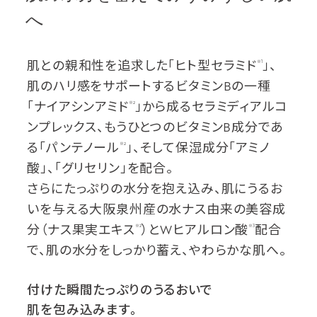
へ
肌との親和性を追求した「ヒト型セラミド
」、
※1
肌のハリ感をサポートするビタミンBの一種
「ナイアシンアミド
」から成るセラミディアルコ
※2
ンプレックス、もうひとつのビタミンB成分であ
る「パンテノール
」、そして保湿成分「アミノ
※2
酸」、「グリセリン」を配合。
さらにたっぷりの水分を抱え込み、肌にうるお
いを与える大阪泉州産の水ナス由来の美容成
分（ナス果実エキス
）とWヒアルロン酸
配合
※2
※3
で、肌の水分をしっかり蓄え、やわらかな肌へ。
付けた瞬間たっぷりのうるおいで
肌を包み込みます。