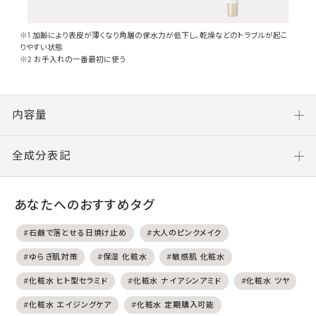
※1 加齢により表皮が薄くなり角層の保水力が低下し、乾燥などのトラブルが起こ
りやすい状態
※2 お手入れの一番最初に使う
内容量
全成分表記
あなたへのおすすめタグ
#石鹸で落とせる日焼け止め
#大人のピンクメイク
#ゆらぎ肌対策
#保湿 化粧水
#敏感肌 化粧水
#化粧水 ヒト型セラミド
#化粧水 ナイアシンアミド
#化粧水 ツヤ
#化粧水 エイジングケア
#化粧水 定期購入可能