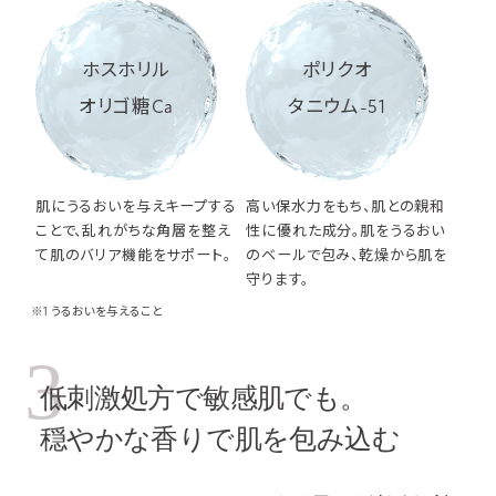
ホスホリル
ポリクオ
オリゴ糖Ca
タニウム-51
肌にうるおいを与えキープする
高い保水力をもち、肌との親和
ことで、乱れがちな角層を整え
性に優れた成分。肌をうるおい
て肌のバリア機能をサポート。
のベールで包み、乾燥から肌を
守ります。
※1 うるおいを与えること
3
低刺激処方で敏感肌でも。
穏やかな香りで肌を包み込む