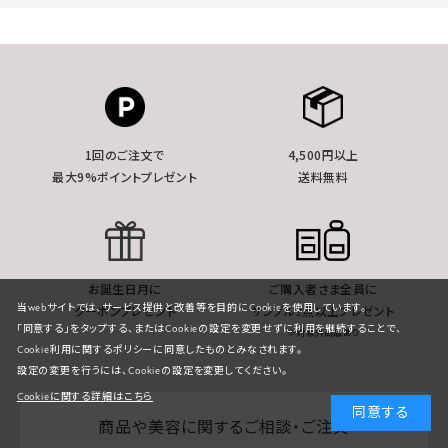
1回のご注文で
4,500円以上
最大9%ポイントプレゼント
送料無料
お誕生日月に
ご購入者さま全員に
当webサイトでは、サービス提供と改善等を目的にCookieを使用しています。
クーポンプレゼント
サンプル2点以上プレゼント
「同意する」をタップする、またはCookieの設定を変更せずに利用を継続することで、
※対象外商品あり
Cookie利用に関するポリシーに同意したものとみなされます。
設定の変更を行うには、Cookieの設定を変更してください。
Cookieに関する詳細はこちら
同意する
商品や美容に関するご相談・ご注文