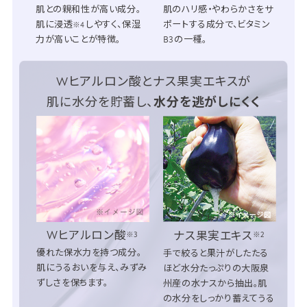
肌との親和性が高い成分。
肌のハリ感・やわらかさをサ
肌に浸透
しやすく、保湿
ポートする成分で、ビタミン
※4
力が高いことが特徴。
B3の一種。
Wヒアルロン酸とナス果実エキスが
肌に水分を貯蓄し、
水分を逃がしにくく
Wヒアルロン酸
ナス果実エキス
※3
※2
優れた保水力を持つ成分。
手で絞ると果汁がしたたる
肌にうるおいを与え、みずみ
ほど水分たっぷりの大阪泉
ずしさを保ちます。
州産の水ナスから抽出。肌
の水分をしっかり蓄えてうる