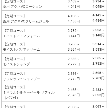
【定期コース】
3,469～
3,734～
薬用 アクネVCローションⅠ
4,041円
4,049円
4,145～
【定期コース】
4,108～
4,494円
薬用 アクネVCクリームジェル
4,455円
2,903～
【定期コース】
2,739～
3,148円
モイストアミノフォーム
3,141円
【定期コース】
3,286～
3,314～
モイストバリアクリーム
3,564円
3,593円
2,565～
【定期コース】
2,556～
2,781円
モイストシャンプー
2,772円
2,565～
【定期コース】
2,556～
2,781円
リフレッシュシャンプー
2,772円
【定期コース】
2,465～
2,483～
ミネラルシルキーベール リフィル
2,673円
2,692円
（パフ付）
2,063～
【定期コース】
2,008～